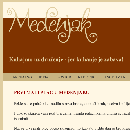
AKTUALNO
IDEJA
PROSTOR
RADIONICE
ASORTIMAN
PRVI MALI PLAC U MEDENJAKU
Pekle su se palačinke, nudila sirova hrana, domaći kruh, peciva i mlijek
I dok se ekipica vani pod brajdama hranila palačinkama unutra se radil
isprobali.
Naš je prvi mali plac počeo skromno, no kao što vidite dan je bio krasan,